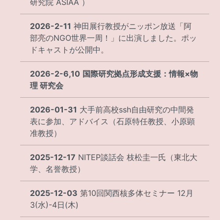
研究院 ASIAA ）
2026-2-11
神田展行教授がニッポン放送「阿
部亮のNGO世界一周！」に出演しました。ポッ
ドキャストが公開中。
2026-2-6,10
国際研究拠点形成支援：情報×物
理 研究会
2026-01-31
大手前高校ssh自由研究の中間発
表に参加、アドバイス（石原特任教授、小原顕
准教授）
2025-12-17
NITEP談話会 枝松圭一氏（東北大
学、名誉教授）
2025-12-03
第10回関西核多体セミナー 12月
3(水)-4日(木)